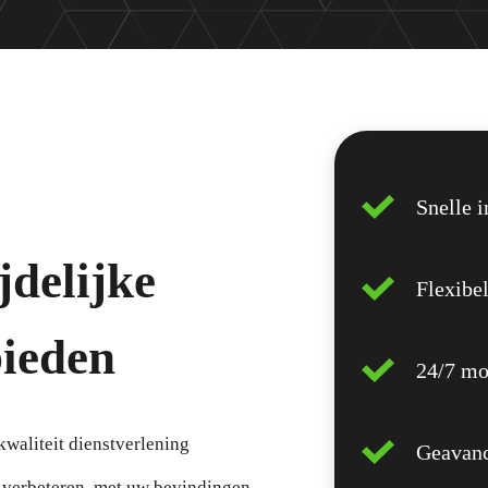
Snelle i
jdelijke
Flexibel
bieden
24/7 mo
kwaliteit dienstverlening
Geavanc
e verbeteren, met uw bevindingen