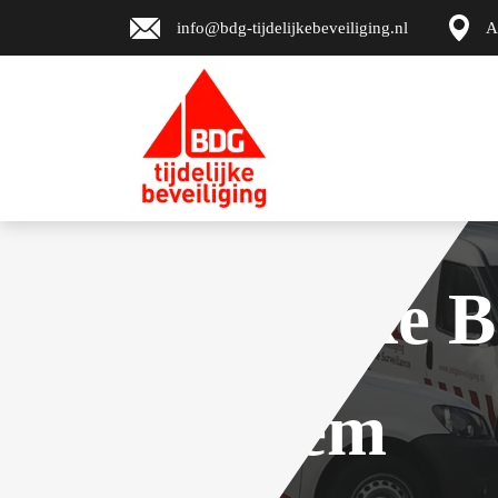
info@bdg-tijdelijkebeveiliging.nl
A
Tijdelijke B
Arnhem