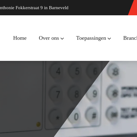
nthonie Fokkerstraat 9 in Barneveld
Home
Over ons
Toepassingen
Branc