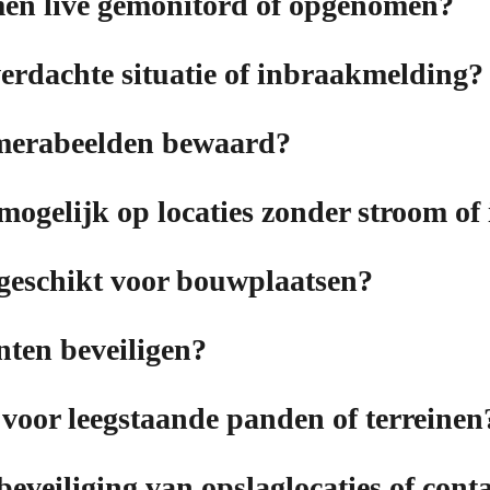
en live gemonitord of opgenomen?
verdachte situatie of inbraakmelding?
merabeelden bewaard?
g mogelijk op locaties zonder stroom of
g geschikt voor bouwplaatsen?
en beveiligen?
voor leegstaande panden of terreinen
beveiliging van opslaglocaties of cont