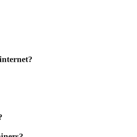
 internet?
?
ainers?