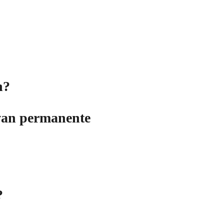
n?
e van permanente
?