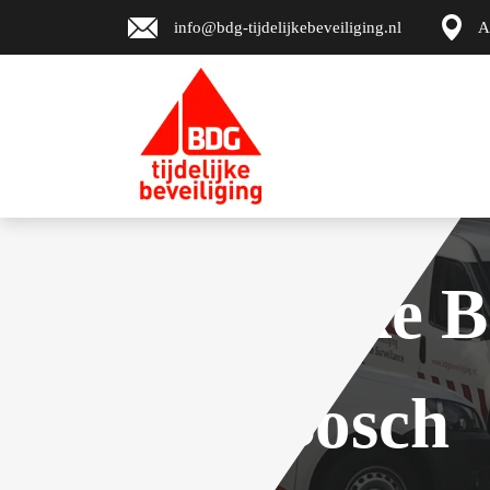
info@bdg-tijdelijkebeveiliging.nl
A
Tijdelijke B
Den Bosch